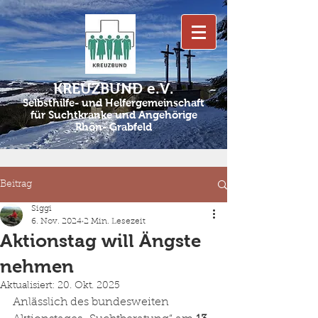
KREUZBUND e.V.
Selbsthilfe- und Helfergemeinschaft
für Suchtkranke und Angehörige
Rhön- Grabfeld
Beitrag
Siggi
6. Nov. 2024
2 Min. Lesezeit
Aktionstag will Ängste
nehmen
Aktualisiert:
20. Okt. 2025
Anlässlich des bundesweiten 