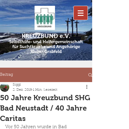
KREUZBUND e.V.
Selbsthilfe- und Helfergemeinschaft
für Suchtkranke und Angehörige
Rhön- Grabfeld
Beitrag
Siggi
2. Dez. 2019
1 Min. Lesezeit
50 Jahre Kreuzbund SHG
Bad Neustadt / 40 Jahre
Caritas
Vor 50 Jahren wurde in Bad 