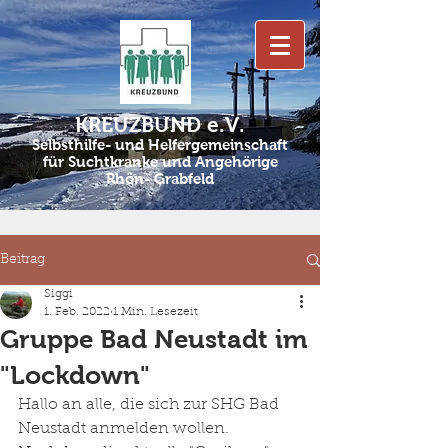
KREUZBUND e.V.
Selbsthilfe- und Helfergemeinschaft
für Suchtkranke und Angehörige
Rhön- Grabfeld
Beitrag
Siggi
1. Feb. 2022
1 Min. Lesezeit
Gruppe Bad Neustadt im
"Lockdown"
Hallo an alle, die sich zur SHG Bad 
Neustadt anmelden wollen. 