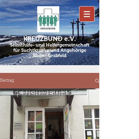
KREUZBUND e.V.
Selbsthilfe- und Helfergemeinschaft
für Suchtkranke und Angehörige
Rhön- Grabfeld
Beitrag